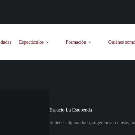
dades
Espectáculos
Formación
Quiénes somo
Espacio La Estupenda
Si tienes alguna duda, sugerencia o chiste, n