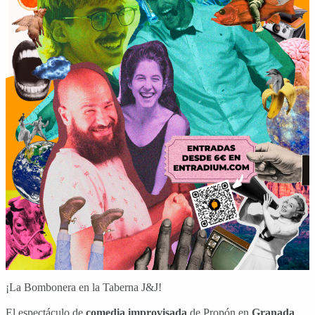
¡La Bombonera en la Taberna J&J!
El espectáculo de
comedia
improvisada
de Propón en
Granada
.