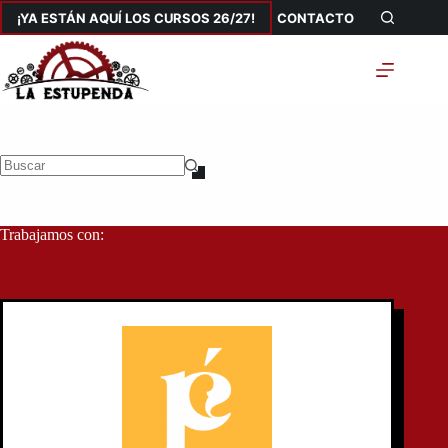
Saltar
¡YA ESTÁN AQUÍ LOS CURSOS 26/27!
CONTACTO
al
contenido
Sin
resultados
Trabajamos con: