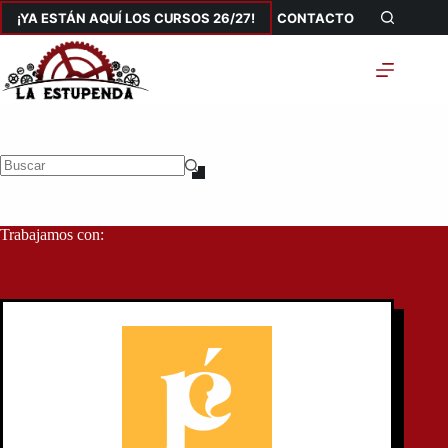
Saltar
¡YA ESTÁN AQUÍ LOS CURSOS 26/27!
CONTACTO
al
contenido
Sin
resultados
Trabajamos con: