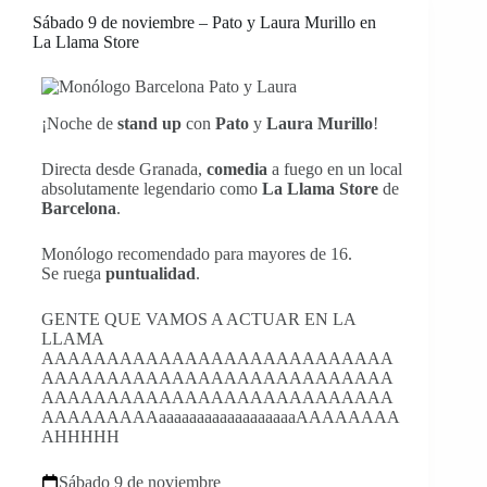
Sábado 9 de noviembre – Pato y Laura Murillo en
La Llama Store
¡Noche de
stand up
con
Pato
y
Laura Murillo
!
Directa desde Granada,
comedia
a fuego en un local
absolutamente legendario como
La Llama Store
de
Barcelona
.
Monólogo recomendado para mayores de 16.
Se ruega
puntualidad
.
GENTE QUE VAMOS A ACTUAR EN LA
LLAMA
AAAAAAAAAAAAAAAAAAAAAAAAAAA
AAAAAAAAAAAAAAAAAAAAAAAAAAA
AAAAAAAAAAAAAAAAAAAAAAAAAAA
AAAAAAAAAaaaaaaaaaaaaaaaaaaAAAAAAAA
AHHHHH
Sábado 9 de noviembre