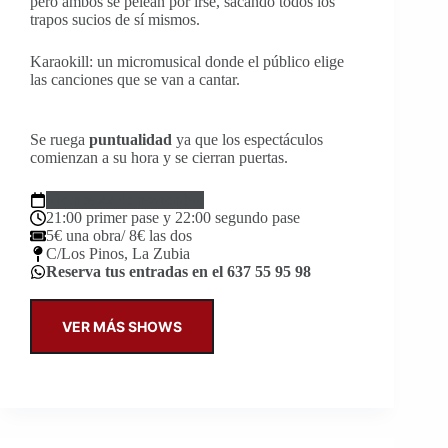
pero ambos se pelean por irse, sacando todos los
trapos sucios de sí mismos.
Karaokill: un micromusical donde el público elige
las canciones que se van a cantar.
Se ruega
puntualidad
ya que los espectáculos
comienzan a su hora y se cierran puertas.
Viernes 22 de noviembre
21:00 primer pase y 22:00 segundo pase
5€ una obra/ 8€ las dos
C/Los Pinos, La Zubia
Reserva tus entradas en el 637 55 95 98
VER MÁS SHOWS