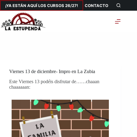
Saltar
¡YA ESTÁN AQUÍ LOS CURSOS 26/27!
CONTACTO
al
contenido
Viernes 13 de diciembre- Impro en La Zubia
Este Viernes 13 podéis disfrutar de……chaaan
chaaaaaan: