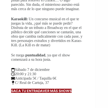
pistas para resolver el crimen… O algo
parecido. Sin duda, el misterioso asesino está
más cerca de lo que ninguno puede imaginar.
Karaokill:
Un concurso musical en el que te
juegas la vida, ¿qué más se puede pedir?
Disfruta de un tributo a Broadway en el que el
público decide qué canciones se cantarán, una
obra que cambia radicalmente con cada pase, y
tres personajes extraños y divertidos en Karao-
Kill. (La Kill es de matar)
Se ruega
puntualidad
, ya que el show
comenzará a su hora justa.
Sábado 7 de diciembre
20:00 y 21:30
Anticipada 5€ / Taquilla 6€
C/ Real de Cartuja, 37
SACA TU ENTRADA
VER MÁS SHOWS